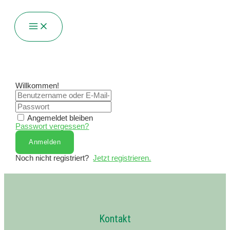
Zum
Inhalt
Main
springen
Menu
Willkommen!
Angemeldet bleiben
Passwort vergessen?
Anmelden
Noch nicht registriert?
Jetzt registrieren.
Kontakt