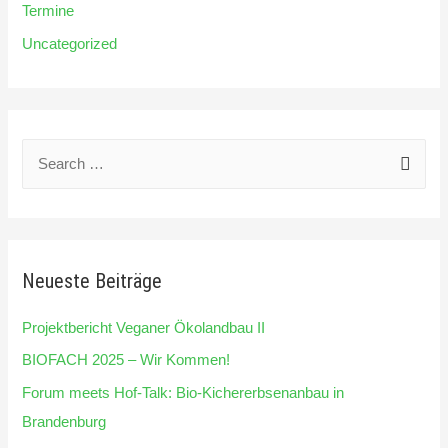
Termine
Uncategorized
S
u
c
h
e
Neueste Beiträge
n
n
Projektbericht Veganer Ökolandbau II
a
BIOFACH 2025 – Wir Kommen!
c
Forum meets Hof-Talk: Bio-Kichererbsenanbau in
h
Brandenburg
: